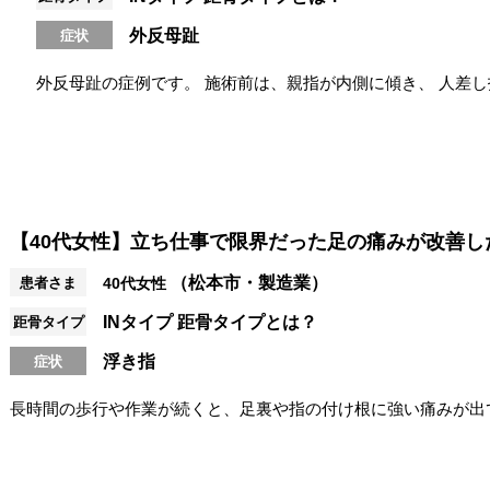
外反母趾
症状
外反母趾の症例です。 施術前は、親指が内側に傾き、 人差
指がしっかり使えず、 踏ん...
【40代女性】立ち仕事で限界だった足の痛みが改善し
（松本市・製造業）
患者さま
40代女性
INタイプ
距骨タイプとは？
距骨タイプ
浮き指
症状
長時間の歩行や作業が続くと、足裏や指の付け根に強い痛みが出
ほどの状態に。 当サロンでは距骨調整と...