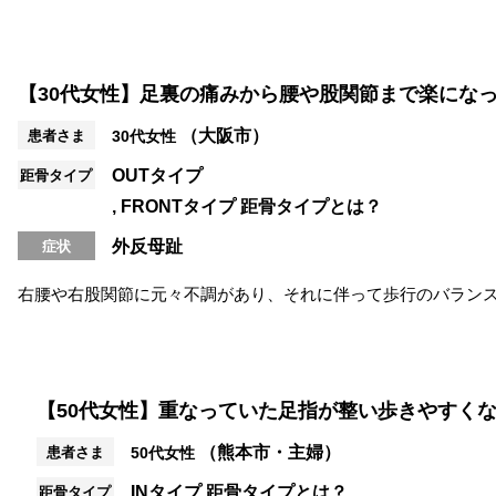
立ち仕事で足がだるい
夜になるとむくみが辛い
【30代女性】足裏の痛みから腰や股関節まで楽にな
ア
靴下の後が残る
（大阪市）
患者さま
30代女性
OUTタイプ
距骨タイプ
FRONTタイプ
距骨タイプとは？
外反母趾
症状
右腰や右股関節に元々不調があり、それに伴って歩行のバラン
院のきっかけでした。 施術では、手...
【50代女性】重なっていた足指が整い歩きやすく
（熊本市・主婦）
患者さま
50代女性
INタイプ
距骨タイプとは？
距骨タイプ