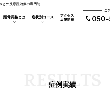
の痛みと外反母趾治療の専門院
ご
アクセス
距骨調整とは
症状別コース
050-
店舗情報
靴を履くと当たって痛い
距骨とは
親指の付け根が痛い
外反母趾とは
で根本治療
長時間歩けない
体験者の声
R
E
S
U
L
T
S
距骨タイプ
症例実績
歩くと爪が痛い
症例実績
爪が変形している
爪が変色している