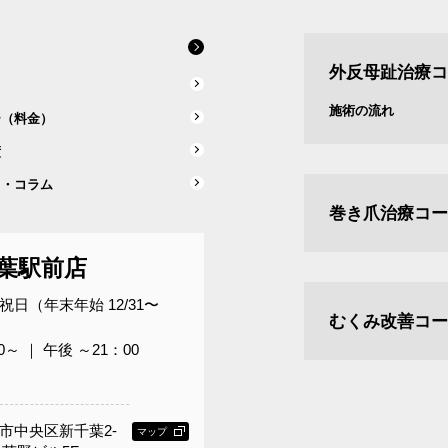
外反母趾治療コ
ス
施術の流れ
ー（料金）
績
ス・コラム
巻き爪治療コー
葉駅前店
日（年末年始 12/31〜
むくみ改善コー
0～ ｜ 午後 ～21：00
市中央区新千葉2-
マップ