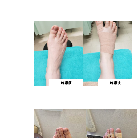
むくみ改善
すっきり爽快！フットケ
施術前
施術後