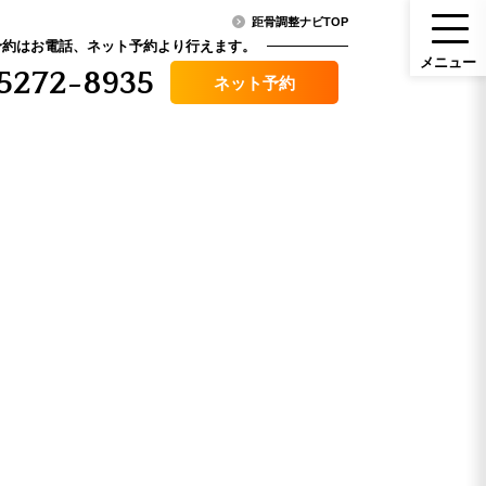
距骨調整ナビTOP
予約はお電話、ネット予約より行えます。
メ
ニ
ュ
ー
5272-8935
ネット予約
メニュー
ニュース・コラム
（料金）
アクセス
その他症状
口コミ