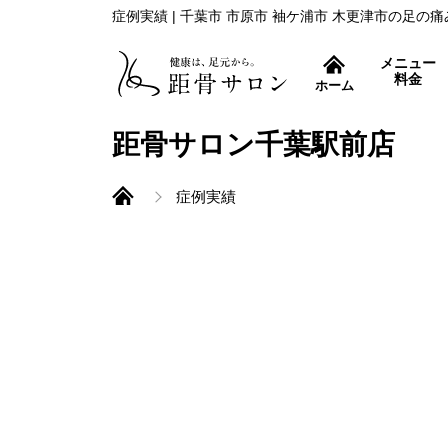
症例実績 | 千葉市 市原市 袖ケ浦市 木更津市の足
メニュー
料金
ホーム
症状別コース
距骨サロン千葉駅前店
症例実績
外反母趾治療
距骨調整とは
痛み取りから再発防止ま
巻き爪治療
特許取得の巻き爪補正