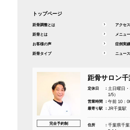
トップページ
距骨調整とは
アクセ
距骨とは
メニュ
お客様の声
症例実
距骨タイプ
ニュー
距骨サロン千
土日曜日・祝
定休日
1/5）
午前 10：0
営業時間
JR千葉駅
最寄り駅
完全予約制
千葉県千葉
住所