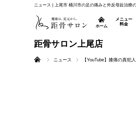
ニュース | 上尾市 桶川市の足の痛みと外反母趾治療
メニュー
料金
ホーム
症状別コース
距骨サロン上尾店
ニュース
【YouTube】膝痛の真
外反母趾治療
距骨調整とは
痛み取りから再発防止ま
むくみ改善
すっきり爽快！フットケ