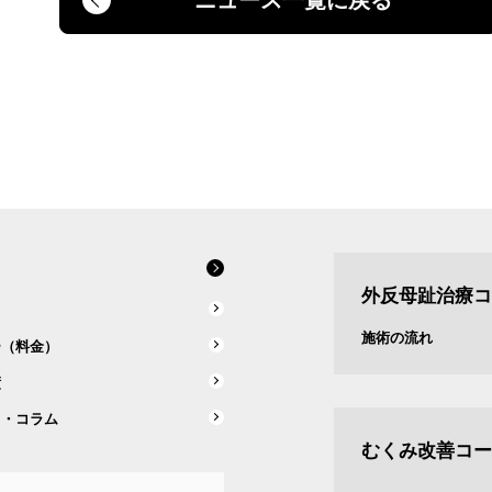
外反母趾治療コ
ス
施術の流れ
ー（料金）
績
ス・コラム
むくみ改善コー