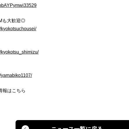
BPnbAYPymwi33529
のDMも大歓迎◎
m/kyokotsuchousei/
m/kyokotsu_shimizu/
m/yamabiko1107/
情報はこちら
ニュース一覧に戻る