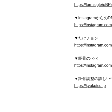
https://forms.gle/o
▼Instagramから
https://instagram.co
▼たけチョン
https://instagram.co
▼距骨のぺぺ
https://instagram.co
▼距骨調整の詳しい
https://kyokotsu.jp