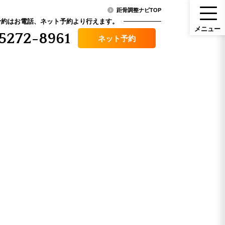
距骨調整ナビTOP
予約はお電話、ネット予約より行えます。
メ
ニ
ュ
ー
5272-8961
ネット予約
メニュー
ニュース・コラム
（料金）
アクセス
その他症状
口コミ