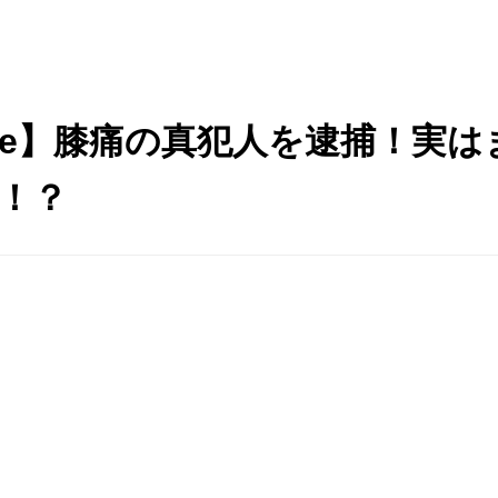
ube】膝痛の真犯人を逮捕！実
た！？