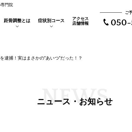
の専門院
ご
アクセス
距骨調整とは
症状別コース
050-
店舗情報
犯人を逮捕！実はまさかの”あいつ”だった！？
靴を履くと当たって痛い
距骨とは
親指の付け根が痛い
外反母趾とは
で根本治療
長時間歩けない
体験者の声
N
E
W
S
距骨タイプ
ニュース・お知らせ
立ち仕事で足がだるい
症例実績
夜になるとむくみが辛い
ア
靴下の後が残る