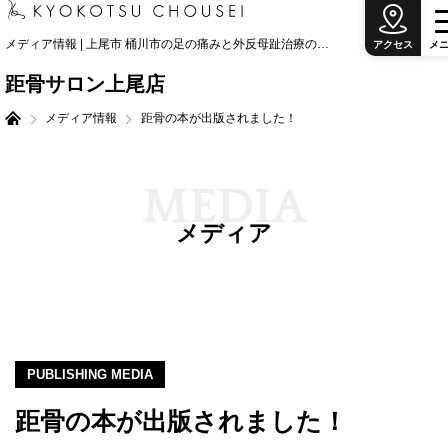
メディア情報 | 上尾市 桶川市の足の痛みと外反母趾治療の専門院
アクセス
メ
距骨サロン上尾店
メディア情報
距骨の本が出版されました！
M
E
D
I
A
メディア
PUBLISHING MEDIA
距骨の本が出版されました！