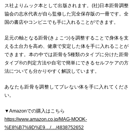
ス社よりムック本として出版されます。(社)日本距骨調整
協会の志水代表が自ら監修した完全保存版の一冊です。全
国の書店やコンビニでも手に入れることができます。
足元の軸となる距骨(きょこつ)を調整することで身体を支
える土台力を高め、健康で安定した体を手に入れることが
できます。本の中では距骨を5種類のタイプに分けた距骨
タイプ
®︎
の判定方法や自宅で簡単にできるセルフケアの方
法についても分かりやすく解説しています。
あなたも距骨を調整してブレない体を手に入れてくださ
い。
▼Amazonでの購入はこちら
https://www.amazon.co.jp/MAG-MOOK-
%E8%B7%9D%E9…/…/4838752652