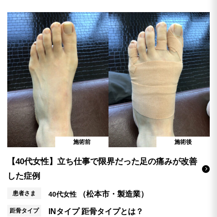
施術前
施術後
【40代女性】立ち仕事で限界だった足の痛みが改善
した症例
患者さま
（松本市・製造業）
40代女性
距骨タイプ
INタイプ
距骨タイプとは？