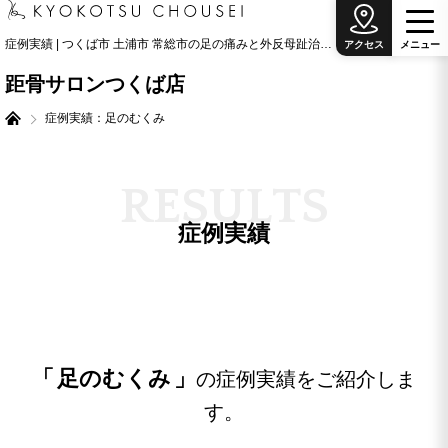
症例実績 | つくば市 土浦市 常総市の足の痛みと外反母趾治療の専門院
アクセス
メ
ニ
ュ
ー
距骨サロンつくば店
症例実績：足のむくみ
R
E
S
U
L
T
S
症例実績
足のむくみ
の症例実績をご紹介しま
す。