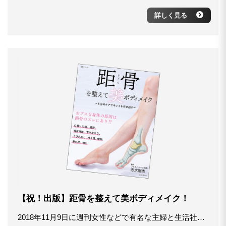
詳しく見る
【祝！出版】距骨を整えて美ボディメイク！
2018年11月9日に週刊女性などで有名な主婦と生活社様より「距骨を整えて美ボディメイク」が出版されました！今回は女性の多くが悩んでいる、O脚・X脚・外反母趾・下半身太り・猫背・冷え性・不眠などを解消するセルフケアの方法がお悩み別に多数掲載されています。 全国の書店やコンビニ、アマゾンなどのネットショップでもお求めいただけますので是非、ご覧ください！ ▼Amazonでの購入はこちら https://www.amazon.co.jp/o/ASIN/439164195X/shufutosei00b-22 ▼距骨のセルフケア動画はこちら https://www.youtube.com/watch?v=iM-Kf_B8bOg&sns=em ▼YouTubeの公式チャンネルはこちら https://www.youtube.com/channel/UCjNMlqi1Zl2zjL7duvqAdgg…