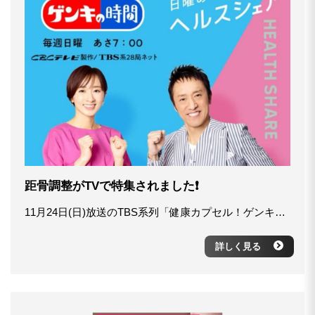
距骨調整がTVで特集されました❗
11月24日(日)放送のTBS系列「健康カプセル！ゲンキの時間」で距骨調整が特集されました！ BS系全国28局ネット「健康カプセル！ゲンキの時間」公式サイト https://hicbc.com/tv/genki/archive/191124/ 番組では、距骨が全身に及ぼす影響を分かりやすく解説され、また、距骨のタイプ判定の方法やセルフケアの方法も紹介されました。 外反母趾やかかとの痛み、姿勢やむくみの改善など足のトラブルでお悩みの方や気になっている方は、お近くの加盟院へご相談ください。 加盟院検索 https://kyokotsu.jp/dev/search/
詳しく見る