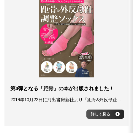
第4弾となる「距骨」の本が出版されました！
2019年10月22日に河出書房新社より「距骨&外反母趾調整ソックス」が出版されました！ 今回は足のセルフケア方法に併せて、初めての付録付きとなります。 ソックスを履くことで、足裏のアーチをつくって衝撃を吸収、距骨を安定させ軸をしっかり安定、足指を動かし体のバランスを保つなどのサポートをします。 外反母趾でお悩みの方に向けた限定品です。内反小趾、足・膝・腰・肩・首の痛みのある人にもオススメです。 全国の書店、アマゾンなどでお求めいただけますので、ぜひご体験ください！ ▶︎Amazonでの購入はこちら ▶︎距骨のセルフケア動画はこちら ▶︎YouTubeの公式チャンネルはこちら
詳しく見る