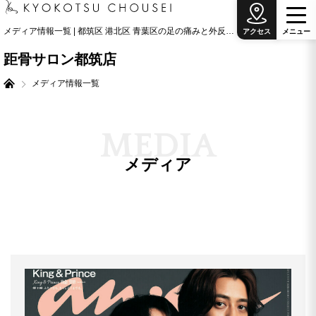
メディア情報一覧 | 都筑区 港北区 青葉区の足の痛みと外反母趾治療の専門院
アクセス
メ
ニ
ュ
ー
距骨サロン都筑店
メディア情報一覧
M
E
D
I
A
メディア