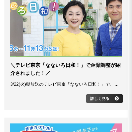
＼テレビ東京「なないろ日和！」で距骨調整が紹
介されました！／
3/22(火)朝放送のテレビ東京「なないろ日和！」で、春の睡眠対策として距骨調整が紹介されました！ ■テレビ東京「なないろ日和！」公式サイト https://www.tv-tokyo.co.jp/nanairo/ 番組では、距骨の重要性と役割をわかりやすく解説し、快眠対策としてセルフケアの方法をお伝えしています。 ぜひトライしてみてください\(^O^)/ ＜距骨調整公式YouTubeチャンネル＞ ～1日5分のセルフケア～ https://www.youtube.com/watch?v=fRao8rxWZnI
詳しく見る