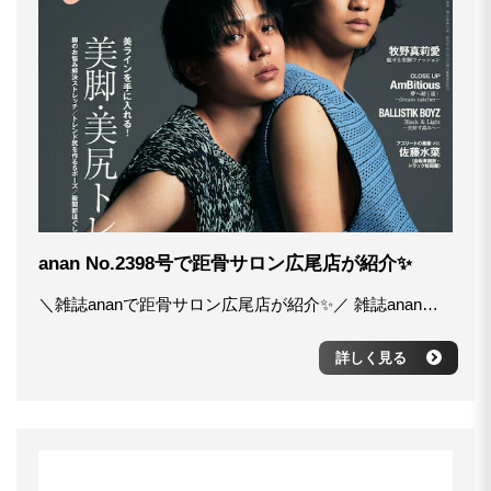
anan No.2398号で距骨サロン広尾店が紹介✨
＼雑誌ananで距骨サロン広尾店が紹介✨／ 雑誌ananのNo.2398号「美脚・美尻トレ」特集の中で「プロの手に任せながら」コーナー(P103）に距骨サロン広尾店が紹介されました‼️ セルフケアも大切ですが、足を変えるには時間がかかるので、プロのでも借りながら効率よく取り組んでみるのもオススメです♪ 距骨サロンは全国84店舗で展開中✨ https://kyokotsu.jp #距骨 #距骨サロン #外反母趾 #巻き爪 #足のむくみ #美脚 #美尻
詳しく見る