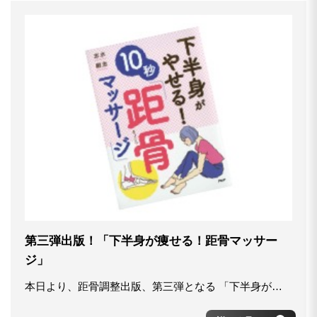
第三弾出版！「下半身が痩せる！距骨マッサー
ジ」
本日より、距骨調整出版、第三弾となる 「下半身がやせる！ 10秒「距骨マッサージ」がPHP研究所さんより全国発売開始されました！ 今までと違ったセルフケアの方法や距骨の機能などついて具体的なの解説がはいった充実した内容になっております！ 気になる方は是非、お買い求めください。 【販売先】PHP研究所 オンラインストア https://www.php.co.jp/family/detail.php?id=84443