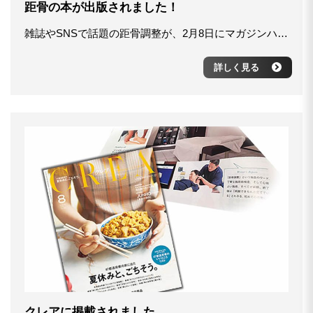
距骨の本が出版されました！
雑誌やSNSで話題の距骨調整が、2月8日にマガジンハウス社よりムック本として出版されます。(社)日本距骨調整協会の志水代表が自ら監修した完全保存版の一冊です。全国の書店やコンビニでも手に入れることができます。 足元の軸となる距骨(きょこつ)を調整することで身体を支える土台力を高め、健康で安定した体を手に入れることができます。本の中では距骨を5種類のタイプに分けた距骨タイプ®︎の判定方法や自宅で簡単にできるセルフケアの方法についても分かりやすく解説しています。 あなたも距骨を調整してブレない体を手に入れてください。 ▼Amazonでの購入はこちら https://www.amazon.co.jp/MAG-MOOK-%E8%B7%9D%E9…/…/4838752652 ▼距骨のセルフケア動画はこちら https://www.youtube.com/watch?v=iM-Kf_B8bOg&sns=em ▼YouTubeの公式チャンネルはこちら https://www.youtube.com/channel/UCjNMlqi1Zl2zjL7duvqAdgg…
詳しく見る
クレアに掲載されました