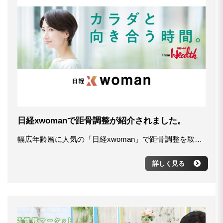
日経xwomanで距骨調整が紹介されました。
幅広年齢層に人気の「日経xwoman」で距骨調整を取り上げていただきました。 ３回に分けてのセルフケアの内容も入った充実した内容です。 今年もたくさん頑張ってくれた足に「ありがとう」を 込めて記事を読みながら距骨ケアをしていきましょう。 ・足首の「距骨」がゆがむと、ふくらはぎがむくみやすい【1】 https://woman.nikkei.com/atcl/column/21/20210412/120400167/ ・足首の「距骨」のゆがみには2タイプ 腰痛にも影響【2】 https://woman.nikkei.com/atcl/column/21/20210412/120400168/ ・足首の「距骨」ゆがみタイプ別ストレッチで、姿勢が整う【3】 https://woman.nikkei.com/atcl/column/21/20210412/120400169/
詳しく見る