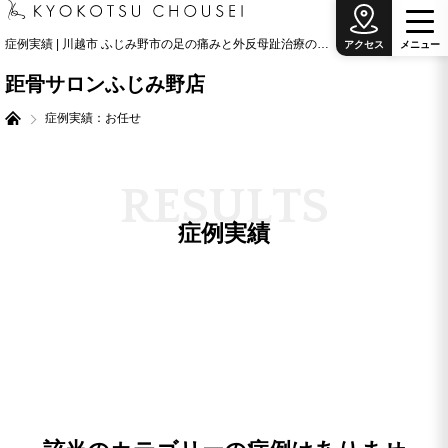
症例実績 | 川越市 ふじみ野市の足の痛みと外反母趾治療の専門院
アクセス
メ
ニ
ュ
ー
距骨サロンふじみ野店
症例実績：お任せ
R
E
S
U
L
T
S
症例実績